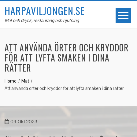
Skip
HARPAVILJONGEN.SE
to
content
Mat och dryck, restaurang och njutning
ATT ANVÄNDA ÖRTER OCH KRYDDOR
FÖR ATT LYFTA SMAKEN I DINA
RÄTTER
Home
Mat
Att använda örter och kryddor för att lyfta smaken i dina rätter
09
Okt 2023