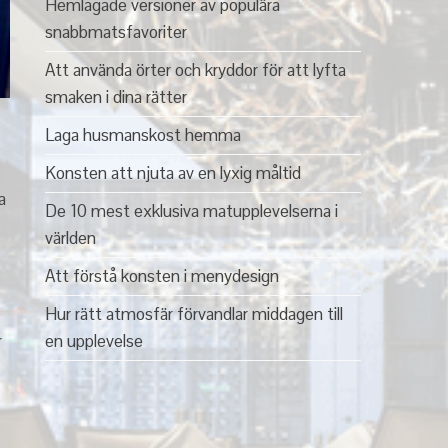
Hemlagade versioner av populära
snabbmatsfavoriter
Att använda örter och kryddor för att lyfta
smaken i dina rätter
Laga husmanskost hemma
Konsten att njuta av en lyxig måltid
a
De 10 mest exklusiva matupplevelserna i
världen
Att förstå konsten i menydesign
Hur rätt atmosfär förvandlar middagen till
r
en upplevelse