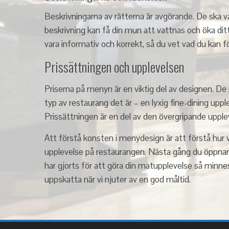
Beskrivningarna av rätterna är avgörande. De ska v
beskrivning kan få din mun att vattnas och öka dit
vara informativ och korrekt, så du vet vad du kan f
Prissättningen och upplevelsen
Priserna på menyn är en viktig del av designen. De s
typ av restaurang det är – en lyxig fine-dining upp
Prissättningen är en del av den övergripande upplev
Att förstå konsten i menydesign är att förstå hur var
upplevelse på restaurangen. Nästa gång du öppnar 
har gjorts för att göra din matupplevelse så minne
uppskatta när vi njuter av en god måltid.