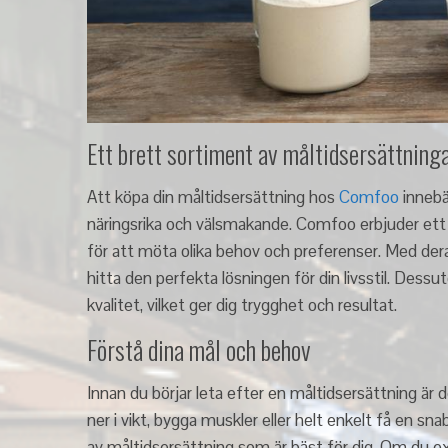
Ett brett sortiment av måltidsersättning
Att köpa din måltidsersättning hos
Comfoo
innebär
näringsrika och välsmakande. Comfoo erbjuder ett
för att möta olika behov och preferenser. Med der
hitta den perfekta lösningen för din livsstil. Dess
kvalitet, vilket ger dig trygghet och resultat.
Förstå dina mål och behov
Innan du börjar leta efter en måltidsersättning är de
ner i vikt, bygga muskler eller helt enkelt få en 
av måltidsersättning som är bäst för dig. Om du e