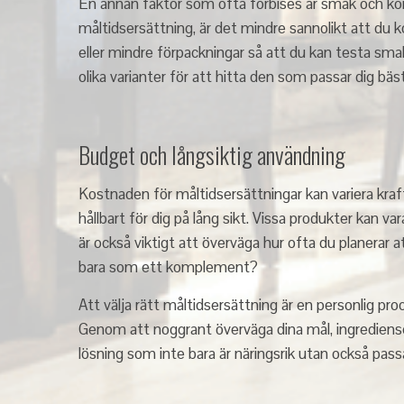
En annan faktor som ofta förbises är smak och ko
måltidsersättning, är det mindre sannolikt att du 
eller mindre förpackningar så att du kan testa sma
olika varianter för att hitta den som passar dig bäst
Budget och långsiktig användning
Kostnaden för måltidsersättningar kan variera kraft
hållbart för dig på lång sikt. Vissa produkter kan v
är också viktigt att överväga hur ofta du planerar a
bara som ett komplement?
Att välja rätt måltidsersättning är en personlig pr
Genom att noggrant överväga dina mål, ingrediense
lösning som inte bara är näringsrik utan också passar