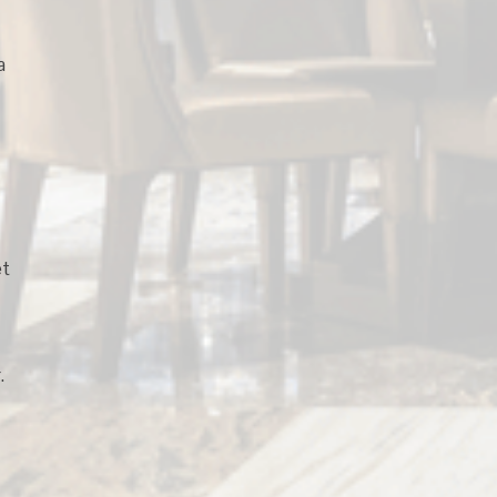
a
et
.