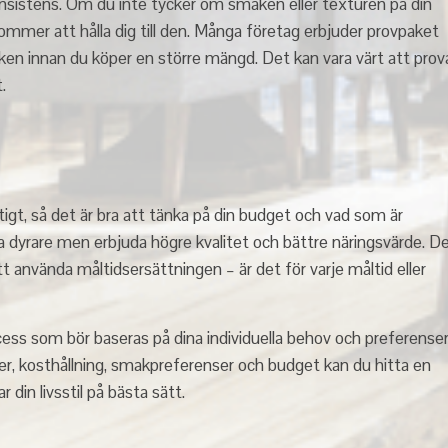
nsistens. Om du inte tycker om smaken eller texturen på din
kommer att hålla dig till den. Många företag erbjuder provpaket
ken innan du köper en större mängd. Det kan vara värt att prov
.
igt, så det är bra att tänka på din budget och vad som är
ara dyrare men erbjuda högre kvalitet och bättre näringsvärde. D
tt använda måltidsersättningen – är det för varje måltid eller
ocess som bör baseras på dina individuella behov och preferenser
r, kosthållning, smakpreferenser och budget kan du hitta en
 din livsstil på bästa sätt.