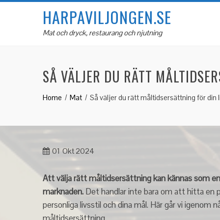
Skip
HARPAVILJONGEN.SE
to
content
Mat och dryck, restaurang och njutning
SÅ VÄLJER DU RÄTT MÅLTIDSER
Home
Mat
Så väljer du rätt måltidsersättning för din li
01
Okt 2024
Att välja rätt måltidsersättning kan kännas som e
marknaden.
Det handlar inte bara om att hitta en 
personliga livsstil och dina mål. Här går vi igenom n
måltidsersättning.