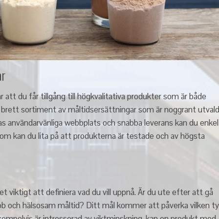
ar
 att du får tillgång till högkvalitativa produkter som är både
 brett sortiment av måltidsersättningar som är noggrant utval
as användarvänliga webbplats och snabba leverans kan du enkel
utom kan du lita på att produkterna är testade och av högsta
t viktigt att definiera vad du vill uppnå. Är du ute efter att gå
snabb och hälsosam måltid? Ditt mål kommer att påverka vilken t
xempelvis är intresserad av viktminskning, kan en produkt med