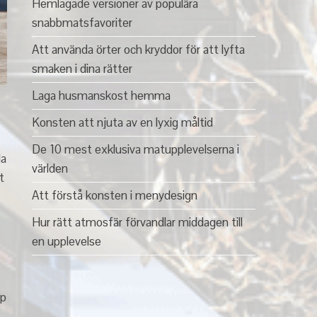
Hemlagade versioner av populära
snabbmatsfavoriter
Att använda örter och kryddor för att lyfta
smaken i dina rätter
Laga husmanskost hemma
Konsten att njuta av en lyxig måltid
De 10 mest exklusiva matupplevelserna i
da
världen
t
Att förstå konsten i menydesign
Hur rätt atmosfär förvandlar middagen till
en upplevelse
yp